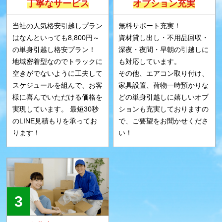
丁寧なサービス
オプション充実
当社の人気格安引越しプラン
無料サポート充実！
はなんといっても8,800円～
資材貸し出し・不用品回収・
の単身引越し格安プラン！
深夜・夜間・早朝の引越しに
地域密着型なのでトラックに
も対応しています。
空きがでないように工夫して
その他、エアコン取り付け、
スケジュールを組んで、お客
家具設置、荷物一時預かりな
様に喜んでいただける価格を
どの単身引越しに嬉しいオプ
実現しています。 最短30秒
ションも充実しておりますの
のLINE見積もりを承ってお
で、ご要望をお聞かせくださ
ります！
い！