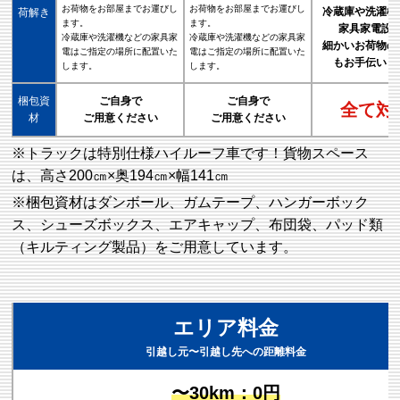
お荷物をお部屋までお運びし
お荷物をお部屋までお運びし
冷蔵庫や洗濯機
荷解き
ます。
ます。
家具家電設
冷蔵庫や洗濯機などの家具家
冷蔵庫や洗濯機などの家具家
細かいお荷物の
電はご指定の場所に配置いた
電はご指定の場所に配置いた
もお手伝いし
します。
します。
梱包資
ご自身で
ご自身で
全て対
材
ご用意ください
ご用意ください
※トラックは特別仕様ハイルーフ車です！貨物スペース
は、高さ200㎝×奥194㎝×幅141㎝
※梱包資材はダンボール、ガムテープ、ハンガーボック
ス、シューズボックス、エアキャップ、布団袋、パッド類
（キルティング製品）をご用意しています。
エリア料金
引越し元〜引越し先への距離料金
〜30km：0円