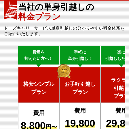
当社の単身引越しの
料金プラン
ドーズキャリーサービス単身引越しの分かりやすい料金体系を
ご紹介いたします。
費用を
手軽に
楽に
抑えたい方へ！
単身引越し！
引越しした
ラクラ
格安シンプル
お手軽引越し
引越し
プラン
プラン
プラン
費用
費用
費用
19,800
29,8
8,800
円〜