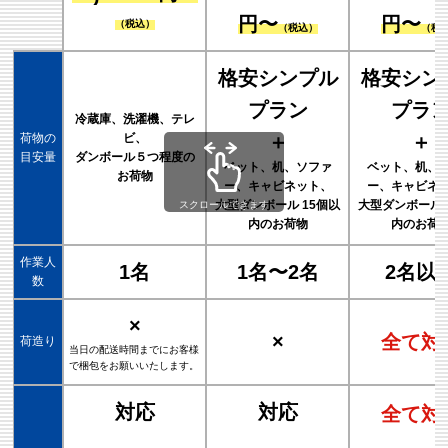
円〜
円〜
（税込）
（税込）
（税
格安シンプル
格安シン
プラン
プラ
冷蔵庫、洗濯機、テレ
荷物の
ビ、
＋
＋
目安量
ダンボール５つ程度の
ベット、机、ソファ
ベット、机、
お荷物
ー、キャビネット、
ー、キャビネ
大型ダンボール 15個以
大型ダンボール 
スクロールできます
内のお荷物
内のお荷
作業人
1名
1名〜2名
2名以
数
×
×
全て対
荷造り
当日の配送時間までにお客様
で梱包をお願いいたします。
対応
対応
全て対