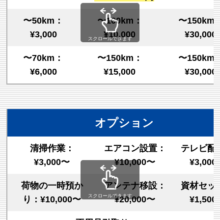
〜50km：
〜100km：
〜150km
¥3,000
¥10,000
¥30,000
スクロールできます
〜70km：
〜150km：
〜150km
¥6,000
¥15,000
¥30,000
オプション
清掃作業：
エアコン設置：
テレビ配
¥3,000〜
¥10,000〜
¥3,00
荷物の一時預か
アンテナ移設：
資材セッ
スクロールできます
り：¥10,000〜
¥20,000〜
¥1,50