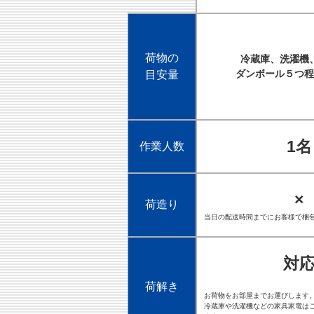
荷物の
冷蔵庫、洗濯機
ダンボール５つ程
目安量
1名
作業人数
×
荷造り
当日の配送時間までにお客様で梱
対
荷解き
お荷物をお部屋までお運びします
冷蔵庫や洗濯機などの家具家電は