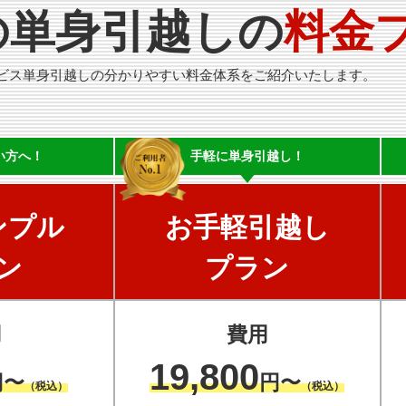
の単身引越しの
料金
ビス単身引越しの分かりやすい料金体系をご紹介いたします。
い方へ！
手軽に
単身引越し！
ンプル
お手軽引越し
ン
プラン
用
費用
19,800
円〜
円〜
（税込）
（税込）