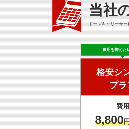
当社
ドーズキャリーサー
費用を
抑えた
格安シ
プラ
費
8,800