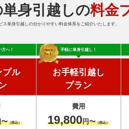
の単身引越しの
料金
ビス単身引越しの分かりやすい料金体系をご紹介いたします。
い方へ！
手軽に
単身引越し！
ンプル
お手軽引越し
ン
プラン
用
費用
19,800
円〜
円〜
（税込）
（税込）