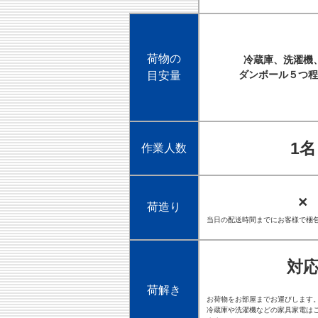
荷物の
冷蔵庫、洗濯機
ダンボール５つ程
目安量
1名
作業人数
×
荷造り
当日の配送時間までにお客様で梱
対
荷解き
お荷物をお部屋までお運びします
冷蔵庫や洗濯機などの家具家電は