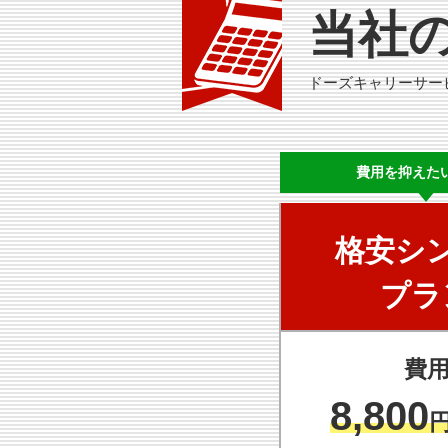
当社
ドーズキャリーサー
費用を
抑えた
格安シ
プラ
費
8,800