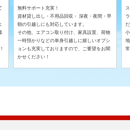
て
無料サポート充実！
ス
資材貸し出し・不用品回収・ 深夜・夜間・早
ラ
よ
朝の引越しにも対応しています。
だ
様
その他、エアコン取り付け、家具設置、荷物
小
。
一時預かりなどの単身引越しに嬉しいオプシ
地
！
ョンも充実しておりますので、ご要望をお聞
常
かせください！