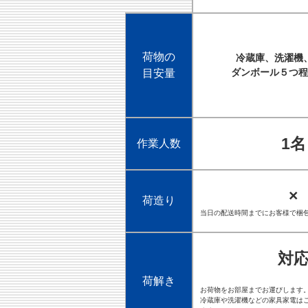
荷物の
冷蔵庫、洗濯機
ダンボール５つ程
目安量
1名
作業人数
×
荷造り
当日の配送時間までにお客様で梱
対
荷解き
お荷物をお部屋までお運びします
冷蔵庫や洗濯機などの家具家電は