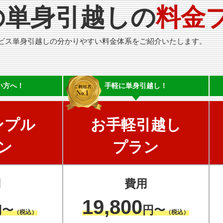
の単身引越しの
料金
ビス単身引越しの分かりやすい料金体系をご紹介いたします。
い方へ！
手軽に
単身引越し！
ンプル
お手軽引越し
ン
プラン
用
費用
19,800
円〜
円〜
（税込）
（税込）