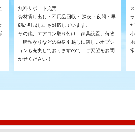
て
無料サポート充実！
ス
資材貸し出し・不用品回収・ 深夜・夜間・早
ラ
よ
朝の引越しにも対応しています。
だ
様
その他、エアコン取り付け、家具設置、荷物
小
。
一時預かりなどの単身引越しに嬉しいオプシ
地
！
ョンも充実しておりますので、ご要望をお聞
常
かせください！