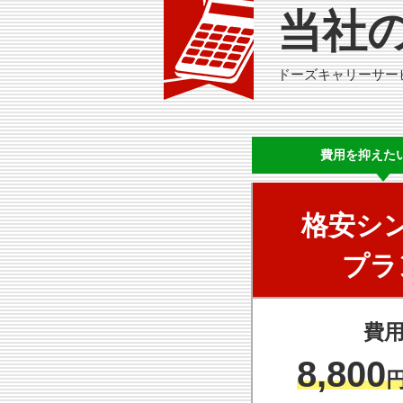
当社
ドーズキャリーサー
費用を
抑えた
格安シ
プラ
費
8,800