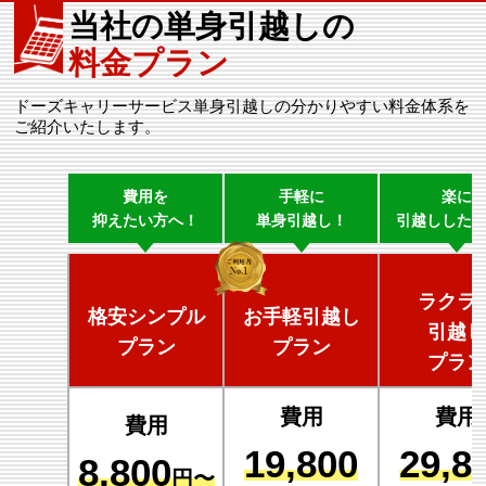
当社の単身引越しの
料金プラン
ドーズキャリーサービス単身引越しの分かりやすい料金体系を
ご紹介いたします。
費用を
手軽に
楽に
抑えたい方へ！
単身引越し！
引越しした
ラクラ
格安シンプル
お手軽引越し
引越し
プラン
プラン
プラン
費用
費用
費用
19,800
29,8
8,800
円〜