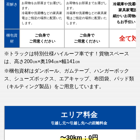
お荷物をお部屋までお運びし
お荷物をお部屋までお運びし
冷蔵庫や洗濯機
荷解き
ます。
ます。
家具家電設
冷蔵庫や洗濯機などの家具家
冷蔵庫や洗濯機などの家具家
細かいお荷物の
電はご指定の場所に配置いた
電はご指定の場所に配置いた
もお手伝いし
します。
します。
梱包資
ご自身で
ご自身で
全て対
材
ご用意ください
ご用意ください
※トラックは特別仕様ハイルーフ車です！貨物スペース
は、高さ200㎝×奥194㎝×幅141㎝
※梱包資材はダンボール、ガムテープ、ハンガーボック
ス、シューズボックス、エアキャップ、布団袋、パッド類
（キルティング製品）をご用意しています。
エリア料金
引越し元〜引越し先への距離料金
〜30km：0円