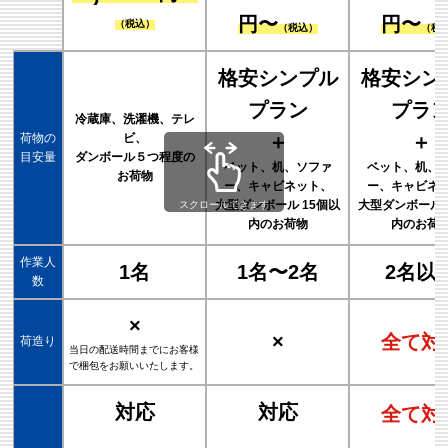
円〜
円〜
（税込）
（税込）
（税
格安シンプル
格安シン
プラン
プラ
冷蔵庫、洗濯機、テレ
荷物の
ビ、
＋
＋
目安量
ダンボール５つ程度の
ベット、机、ソファ
ベット、机、
お荷物
ー、キャビネット、
ー、キャビネ
大型ダンボール 15個以
大型ダンボール 
スクロールできます
内のお荷物
内のお荷
作業人
1名
1名〜2名
2名以
数
×
×
全て対
荷造り
当日の配送時間までにお客様
で梱包をお願いいたします。
対応
対応
全て対