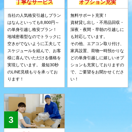
丁寧なサービス
オプション充実
当社の人気格安引越しプラン
無料サポート充実！
はなんといっても8,800円～
資材貸し出し・不用品回収・
の単身引越し格安プラン！
深夜・夜間・早朝の引越しに
地域密着型なのでトラックに
も対応しています。
空きがでないように工夫して
その他、エアコン取り付け、
スケジュールを組んで、お客
家具設置、荷物一時預かりな
様に喜んでいただける価格を
どの単身引越しに嬉しいオプ
実現しています。 最短30秒
ションも充実しておりますの
のLINE見積もりを承ってお
で、ご要望をお聞かせくださ
ります！
い！