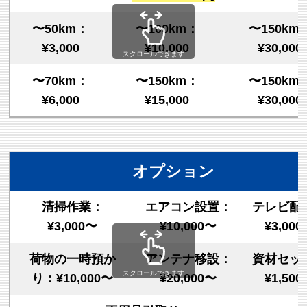
〜50km：
〜100km：
〜150km
¥3,000
¥10,000
¥30,000
スクロールできます
〜70km：
〜150km：
〜150km
¥6,000
¥15,000
¥30,000
オプション
清掃作業：
エアコン設置：
テレビ配
¥3,000〜
¥10,000〜
¥3,00
荷物の一時預か
アンテナ移設：
資材セッ
スクロールできます
り：¥10,000〜
¥20,000〜
¥1,50