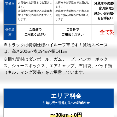
お荷物をお部屋までお運びし
お荷物をお部屋までお運びし
冷蔵庫や洗濯機
荷解き
ます。
ます。
家具家電設
冷蔵庫や洗濯機などの家具家
冷蔵庫や洗濯機などの家具家
細かいお荷物の
電はご指定の場所に配置いた
電はご指定の場所に配置いた
もお手伝いし
します。
します。
梱包資
ご自身で
ご自身で
全て対
材
ご用意ください
ご用意ください
※トラックは特別仕様ハイルーフ車です！貨物スペース
は、高さ200㎝×奥194㎝×幅141㎝
※梱包資材はダンボール、ガムテープ、ハンガーボック
ス、シューズボックス、エアキャップ、布団袋、パッド類
（キルティング製品）をご用意しています。
エリア料金
引越し元〜引越し先への距離料金
〜30km：0円