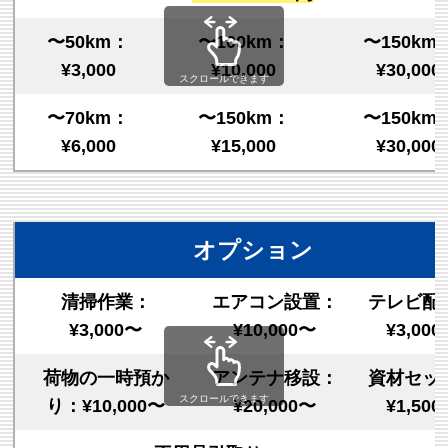
〜50km：
〜100km：
〜150km
¥3,000
¥10,000
¥30,000
スクロールできます
〜70km：
〜150km：
〜150km
¥6,000
¥15,000
¥30,000
オプション
清掃作業：
エアコン設置：
テレビ配
¥3,000〜
¥10,000〜
¥3,00
荷物の一時預か
アンテナ移設：
資材セッ
スクロールできます
り：¥10,000〜
¥20,000〜
¥1,50