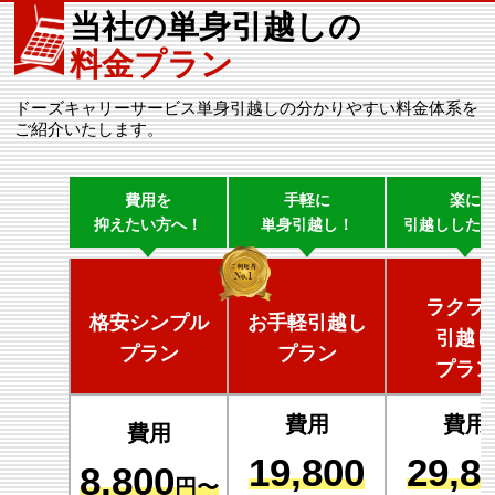
当社の単身引越しの
料金プラン
ドーズキャリーサービス単身引越しの分かりやすい料金体系を
ご紹介いたします。
費用を
手軽に
楽に
抑えたい方へ！
単身引越し！
引越しした
ラクラ
格安シンプル
お手軽引越し
引越し
プラン
プラン
プラン
費用
費用
費用
19,800
29,8
8,800
円〜