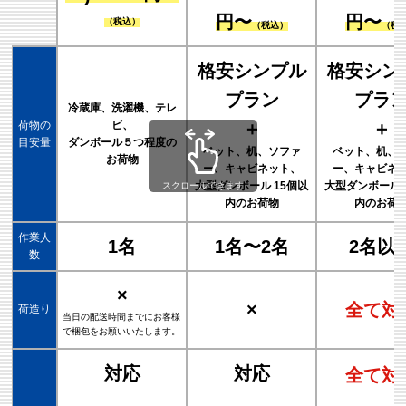
円〜
円〜
（税込）
（税込）
（税
格安シンプル
格安シン
プラン
プラ
冷蔵庫、洗濯機、テレ
荷物の
ビ、
＋
＋
目安量
ダンボール５つ程度の
ベット、机、ソファ
ベット、机、
お荷物
ー、キャビネット、
ー、キャビネ
大型ダンボール 15個以
大型ダンボール 
スクロールできます
内のお荷物
内のお荷
作業人
1名
1名〜2名
2名以
数
×
×
全て対
荷造り
当日の配送時間までにお客様
で梱包をお願いいたします。
対応
対応
全て対