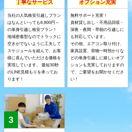
丁寧なサービス
オプション充実
当社の人気格安引越しプラン
無料サポート充実！
はなんといっても8,800円～
資材貸し出し・不用品回収・
の単身引越し格安プラン！
深夜・夜間・早朝の引越しに
地域密着型なのでトラックに
も対応しています。
空きがでないように工夫して
その他、エアコン取り付け、
スケジュールを組んで、お客
家具設置、荷物一時預かりな
様に喜んでいただける価格を
どの単身引越しに嬉しいオプ
実現しています。 最短30秒
ションも充実しておりますの
のLINE見積もりを承ってお
で、ご要望をお聞かせくださ
ります！
い！