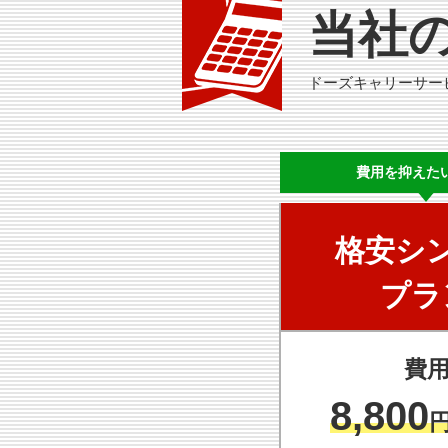
当社
ドーズキャリーサー
費用を
抑えた
格安シ
プラ
費
8,800