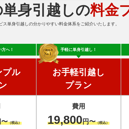
の単身引越しの
料金
ビス単身引越しの分かりやすい料金体系をご紹介いたします。
い方へ！
手軽に
単身引越し！
ンプル
お手軽引越し
ン
プラン
用
費用
19,800
円〜
円〜
（税込）
（税込）