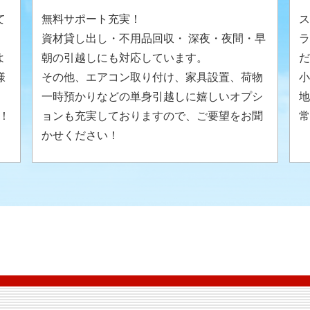
て
無料サポート充実！
ス
資材貸し出し・不用品回収・ 深夜・夜間・早
ラ
よ
朝の引越しにも対応しています。
だ
様
その他、エアコン取り付け、家具設置、荷物
小
。
一時預かりなどの単身引越しに嬉しいオプシ
地
！
ョンも充実しておりますので、ご要望をお聞
常
かせください！