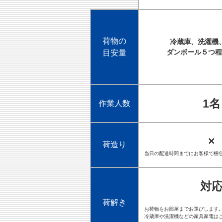
荷物の
冷蔵庫、洗濯機
ダンボール５つ程
目安量
1名
作業人数
×
荷造り
当日の配送時間までにお客様で梱
対
荷解き
お荷物をお部屋までお運びします
冷蔵庫や洗濯機などの家具家電は