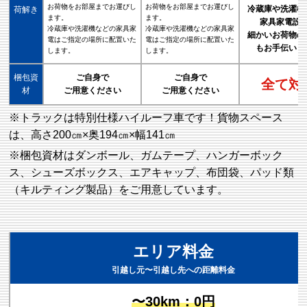
お荷物をお部屋までお運びし
お荷物をお部屋までお運びし
冷蔵庫や洗濯機
荷解き
ます。
ます。
家具家電設
冷蔵庫や洗濯機などの家具家
冷蔵庫や洗濯機などの家具家
細かいお荷物の
電はご指定の場所に配置いた
電はご指定の場所に配置いた
もお手伝いし
します。
します。
梱包資
ご自身で
ご自身で
全て対
材
ご用意ください
ご用意ください
※トラックは特別仕様ハイルーフ車です！貨物スペース
は、高さ200㎝×奥194㎝×幅141㎝
※梱包資材はダンボール、ガムテープ、ハンガーボック
ス、シューズボックス、エアキャップ、布団袋、パッド類
（キルティング製品）をご用意しています。
エリア料金
引越し元〜引越し先への距離料金
〜30km：0円