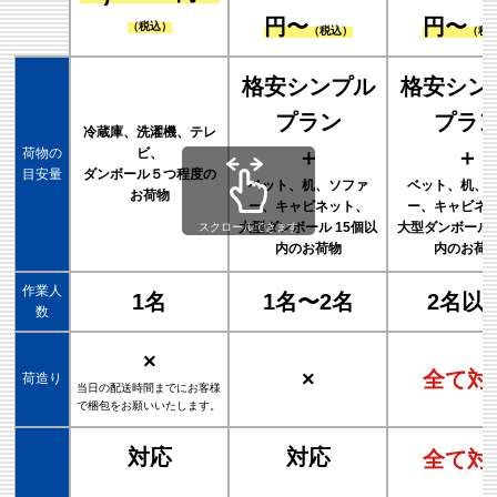
円〜
円〜
（税込）
（税込）
（税
格安シンプル
格安シン
プラン
プラ
冷蔵庫、洗濯機、テレ
荷物の
ビ、
＋
＋
目安量
ダンボール５つ程度の
ベット、机、ソファ
ベット、机、
お荷物
ー、キャビネット、
ー、キャビネ
大型ダンボール 15個以
大型ダンボール 
スクロールできます
内のお荷物
内のお荷
作業人
1名
1名〜2名
2名以
数
×
×
全て対
荷造り
当日の配送時間までにお客様
で梱包をお願いいたします。
対応
対応
全て対