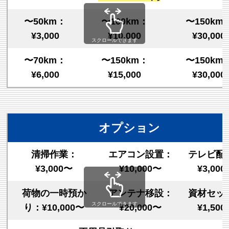
〜50km：
〜100km：
〜150km
¥3,000
¥10,000
¥30,000
スクロールできます
〜70km：
〜150km：
〜150km
¥6,000
¥15,000
¥30,000
オプション
清掃作業：
エアコン設置：
テレビ配
¥3,000〜
¥10,000〜
¥3,00
荷物の一時預か
アンテナ移設：
資材セッ
スクロールできます
り：¥10,000〜
¥20,000〜
¥1,50