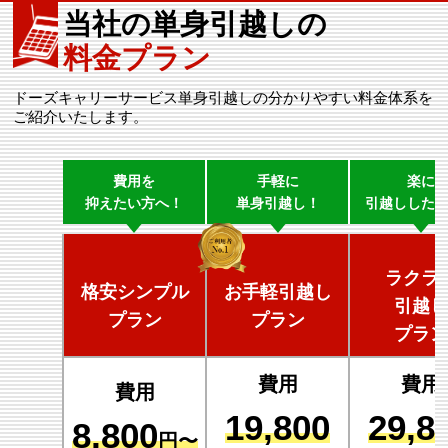
当社の単身引越しの
料金プラン
ドーズキャリーサービス単身引越しの分かりやすい料金体系を
ご紹介いたします。
費用を
手軽に
楽に
抑えたい方へ！
単身引越し！
引越しした
ラクラ
格安シンプル
お手軽引越し
引越し
プラン
プラン
プラン
費用
費用
費用
19,800
29,8
8,800
円〜