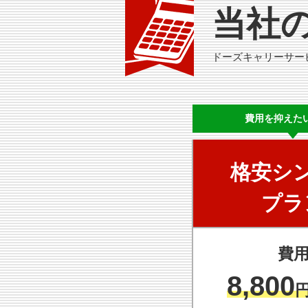
当社
ドーズキャリーサー
費用を
抑えた
格安シ
プラ
費
8,800