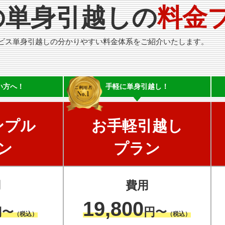
の単身引越しの
料金
ビス単身引越しの分かりやすい料金体系をご紹介いたします。
い方へ！
手軽に
単身引越し！
ンプル
お手軽引越し
ン
プラン
用
費用
19,800
円〜
円〜
（税込）
（税込）