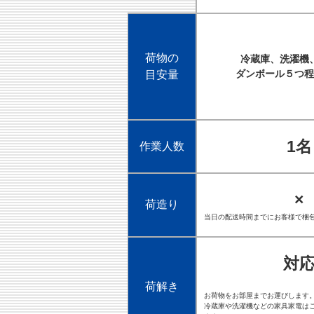
荷物の
冷蔵庫、洗濯機
ダンボール５つ程
目安量
1名
作業人数
×
荷造り
当日の配送時間までにお客様で梱
対
荷解き
お荷物をお部屋までお運びします
冷蔵庫や洗濯機などの家具家電は