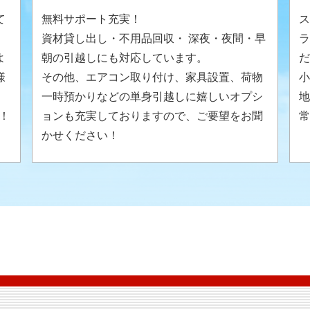
て
無料サポート充実！
ス
資材貸し出し・不用品回収・ 深夜・夜間・早
ラ
よ
朝の引越しにも対応しています。
だ
様
その他、エアコン取り付け、家具設置、荷物
小
。
一時預かりなどの単身引越しに嬉しいオプシ
地
！
ョンも充実しておりますので、ご要望をお聞
常
かせください！