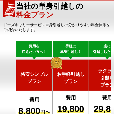
当社の単身引越しの
料金プラン
ドーズキャリーサービス単身引越しの分かりやすい料金体系を
ご紹介いたします。
費用を
手軽に
楽に
抑えたい方へ！
単身引越し！
引越しした
ラクラ
格安シンプル
お手軽引越し
引越し
プラン
プラン
プラン
費用
費用
費用
19,800
29,8
8,800
円〜