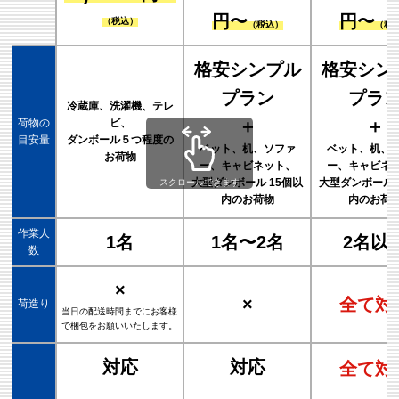
円〜
円〜
（税込）
（税込）
（税
格安シンプル
格安シン
プラン
プラ
冷蔵庫、洗濯機、テレ
荷物の
ビ、
＋
＋
目安量
ダンボール５つ程度の
ベット、机、ソファ
ベット、机、
お荷物
ー、キャビネット、
ー、キャビネ
大型ダンボール 15個以
大型ダンボール 
スクロールできます
内のお荷物
内のお荷
作業人
1名
1名〜2名
2名以
数
×
×
全て対
荷造り
当日の配送時間までにお客様
で梱包をお願いいたします。
対応
対応
全て対