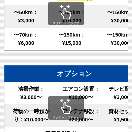
〜50km：
〜100km：
〜150km
¥3,000
¥10,000
¥30,000
スクロールできます
〜70km：
〜150km：
〜150km
¥6,000
¥15,000
¥30,000
オプション
清掃作業：
エアコン設置：
テレビ配
¥3,000〜
¥10,000〜
¥3,00
荷物の一時預か
アンテナ移設：
資材セッ
スクロールできます
り：¥10,000〜
¥20,000〜
¥1,50