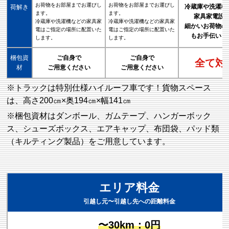
お荷物をお部屋までお運びし
お荷物をお部屋までお運びし
冷蔵庫や洗濯機
荷解き
ます。
ます。
家具家電設
冷蔵庫や洗濯機などの家具家
冷蔵庫や洗濯機などの家具家
細かいお荷物の
電はご指定の場所に配置いた
電はご指定の場所に配置いた
もお手伝いし
します。
します。
梱包資
ご自身で
ご自身で
全て対
材
ご用意ください
ご用意ください
※トラックは特別仕様ハイルーフ車です！貨物スペース
は、高さ200㎝×奥194㎝×幅141㎝
※梱包資材はダンボール、ガムテープ、ハンガーボック
ス、シューズボックス、エアキャップ、布団袋、パッド類
（キルティング製品）をご用意しています。
エリア料金
引越し元〜引越し先への距離料金
〜30km：0円