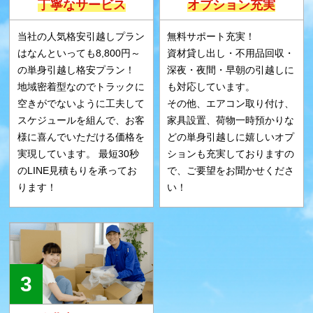
丁寧なサービス
オプション充実
当社の人気格安引越しプラン
無料サポート充実！
はなんといっても8,800円～
資材貸し出し・不用品回収・
の単身引越し格安プラン！
深夜・夜間・早朝の引越しに
地域密着型なのでトラックに
も対応しています。
空きがでないように工夫して
その他、エアコン取り付け、
スケジュールを組んで、お客
家具設置、荷物一時預かりな
様に喜んでいただける価格を
どの単身引越しに嬉しいオプ
実現しています。 最短30秒
ションも充実しておりますの
のLINE見積もりを承ってお
で、ご要望をお聞かせくださ
ります！
い！