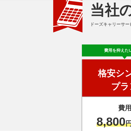
当社
ドーズキャリーサー
費用を
抑えた
格安シ
プラ
費
8,800