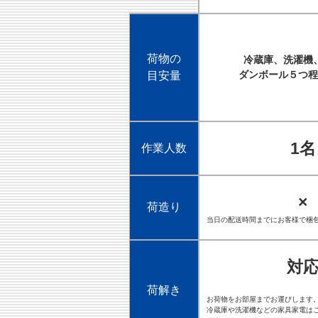
荷物の
冷蔵庫、洗濯機
ダンボール５つ程
目安量
1名
作業人数
×
荷造り
当日の配送時間までにお客様で梱
対
荷解き
お荷物をお部屋までお運びします
冷蔵庫や洗濯機などの家具家電は