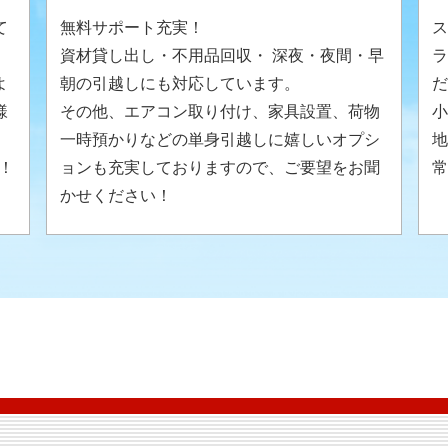
て
無料サポート充実！
ス
資材貸し出し・不用品回収・ 深夜・夜間・早
ラ
よ
朝の引越しにも対応しています。
だ
様
その他、エアコン取り付け、家具設置、荷物
小
。
一時預かりなどの単身引越しに嬉しいオプシ
地
！
ョンも充実しておりますので、ご要望をお聞
常
かせください！