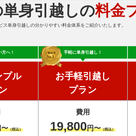
の単身引越しの
料金
ビス単身引越しの分かりやすい料金体系をご紹介いたします。
い方へ！
手軽に
単身引越し！
ンプル
お手軽引越し
ン
プラン
用
費用
19,800
円〜
円〜
（税込）
（税込）