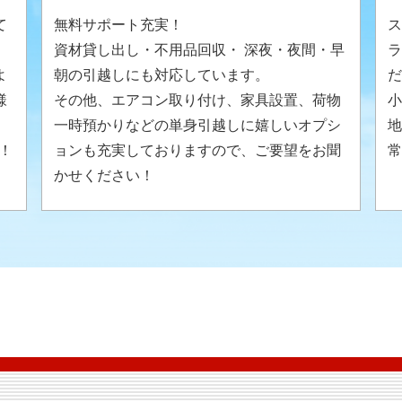
て
無料サポート充実！
ス
資材貸し出し・不用品回収・ 深夜・夜間・早
ラ
よ
朝の引越しにも対応しています。
だ
様
その他、エアコン取り付け、家具設置、荷物
小
。
一時預かりなどの単身引越しに嬉しいオプシ
地
！
ョンも充実しておりますので、ご要望をお聞
常
かせください！