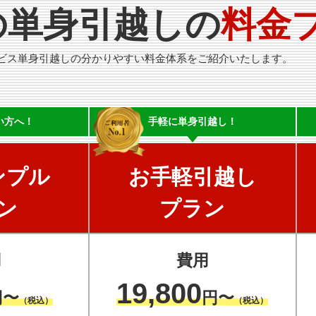
の単身引越しの
料金
ビス単身引越しの分かりやすい料金体系をご紹介いたします。
い方へ！
手軽に
単身引越し！
ンプル
お手軽引越し
ン
プラン
用
費用
19,800
円〜
円〜
（税込）
（税込）