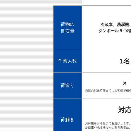
荷物の
冷蔵庫、洗濯機
ダンボール５つ程
目安量
1名
作業人数
×
荷造り
当日の配送時間までにお客様で梱
対
荷解き
お荷物をお部屋までお運びします
冷蔵庫や洗濯機などの家具家電は