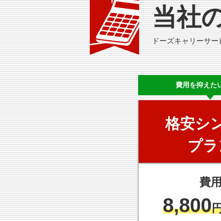
当社
ドーズキャリーサー
費用を
抑えた
格安シ
プラ
費
8,800