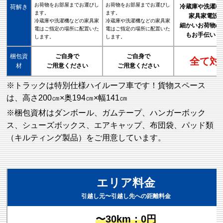
お荷物をお部屋までお運びし
お荷物をお部屋までお運びし
冷蔵庫や洗濯機
荷解き
ます。
ます。
家具家電設
冷蔵庫や洗濯機などの家具家
冷蔵庫や洗濯機などの家具家
細かいお荷物の
電はご指定の場所に配置いた
電はご指定の場所に配置いた
もお手伝いし
します。
します。
梱包資
ご自身で
ご自身で
全て対
材
ご用意ください
ご用意ください
※トラックは特別仕様ハイルーフ車です！貨物スペース
は、高さ200㎝×奥194㎝×幅141㎝
※梱包資材はダンボール、ガムテープ、ハンガーボック
ス、シューズボックス、エアキャップ、布団袋、パッド類
（キルティング製品）をご用意しています。
エリア料金
引越し元〜引越し先への距離料金
〜30km：0円