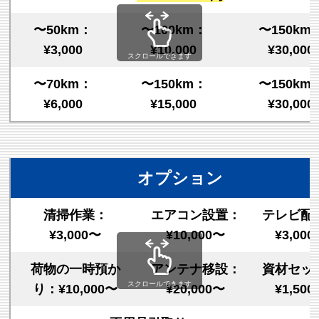
〜50km：
〜100km：
〜150km
¥3,000
¥10,000
¥30,000
スクロールできます
〜70km：
〜150km：
〜150km
¥6,000
¥15,000
¥30,000
オプション
清掃作業：
エアコン設置：
テレビ配
¥3,000〜
¥10,000〜
¥3,00
荷物の一時預か
アンテナ移設：
資材セッ
スクロールできます
り：¥10,000〜
¥20,000〜
¥1,50