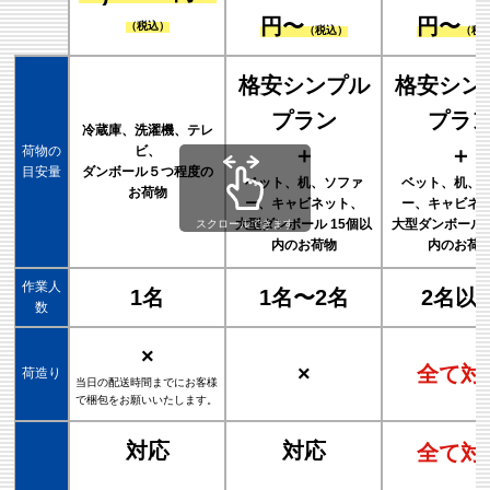
円〜
円〜
（税込）
（税込）
（税
格安シンプル
格安シン
プラン
プラ
冷蔵庫、洗濯機、テレ
荷物の
ビ、
＋
＋
目安量
ダンボール５つ程度の
ベット、机、ソファ
ベット、机、
お荷物
ー、キャビネット、
ー、キャビネ
大型ダンボール 15個以
大型ダンボール 
スクロールできます
内のお荷物
内のお荷
作業人
1名
1名〜2名
2名以
数
×
×
全て対
荷造り
当日の配送時間までにお客様
で梱包をお願いいたします。
対応
対応
全て対