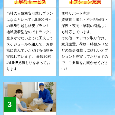
丁寧なサービス
オプション充実
当社の人気格安引越しプラン
無料サポート充実！
はなんといっても8,800円～
資材貸し出し・不用品回収・
の単身引越し格安プラン！
深夜・夜間・早朝の引越しに
地域密着型なのでトラックに
も対応しています。
空きがでないように工夫して
その他、エアコン取り付け、
スケジュールを組んで、お客
家具設置、荷物一時預かりな
様に喜んでいただける価格を
どの単身引越しに嬉しいオプ
実現しています。 最短30秒
ションも充実しておりますの
のLINE見積もりを承ってお
で、ご要望をお聞かせくださ
ります！
い！