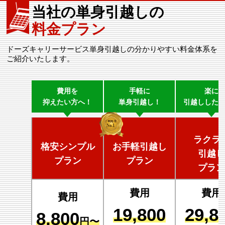
当社の単身引越しの
料金プラン
ドーズキャリーサービス単身引越しの分かりやすい料金体系を
ご紹介いたします。
費用を
手軽に
楽に
抑えたい方へ！
単身引越し！
引越しした
ラクラ
格安シンプル
お手軽引越し
引越し
プラン
プラン
プラン
費用
費用
費用
19,800
29,8
8,800
円〜