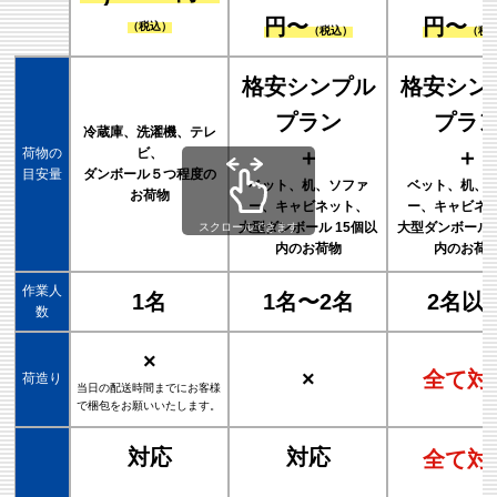
円〜
円〜
（税込）
（税込）
（税
格安シンプル
格安シン
プラン
プラ
冷蔵庫、洗濯機、テレ
荷物の
ビ、
＋
＋
目安量
ダンボール５つ程度の
ベット、机、ソファ
ベット、机、
お荷物
ー、キャビネット、
ー、キャビネ
大型ダンボール 15個以
大型ダンボール 
スクロールできます
内のお荷物
内のお荷
作業人
1名
1名〜2名
2名以
数
×
×
全て対
荷造り
当日の配送時間までにお客様
で梱包をお願いいたします。
対応
対応
全て対