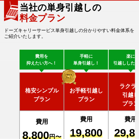
当社の単身引越しの
料金プラン
ドーズキャリーサービス単身引越しの分かりやすい料金体系を
ご紹介いたします。
費用を
手軽に
楽に
抑えたい方へ！
単身引越し！
引越しした
ラクラ
格安シンプル
お手軽引越し
引越し
プラン
プラン
プラン
費用
費用
費用
19,800
29,8
8,800
円〜