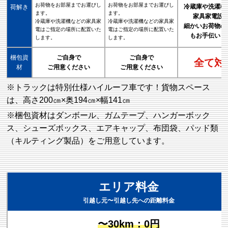
お荷物をお部屋までお運びし
お荷物をお部屋までお運びし
冷蔵庫や洗濯機
荷解き
ます。
ます。
家具家電設
冷蔵庫や洗濯機などの家具家
冷蔵庫や洗濯機などの家具家
細かいお荷物の
電はご指定の場所に配置いた
電はご指定の場所に配置いた
もお手伝いし
します。
します。
梱包資
ご自身で
ご自身で
全て対
材
ご用意ください
ご用意ください
※トラックは特別仕様ハイルーフ車です！貨物スペース
は、高さ200㎝×奥194㎝×幅141㎝
※梱包資材はダンボール、ガムテープ、ハンガーボック
ス、シューズボックス、エアキャップ、布団袋、パッド類
（キルティング製品）をご用意しています。
エリア料金
引越し元〜引越し先への距離料金
〜30km：0円