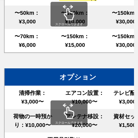
〜50km：
〜100km：
〜150km
¥3,000
¥10,000
¥30,000
スクロールできます
〜70km：
〜150km：
〜150km
¥6,000
¥15,000
¥30,000
オプション
清掃作業：
エアコン設置：
テレビ配
¥3,000〜
¥10,000〜
¥3,00
荷物の一時預か
アンテナ移設：
資材セッ
スクロールできます
り：¥10,000〜
¥20,000〜
¥1,50