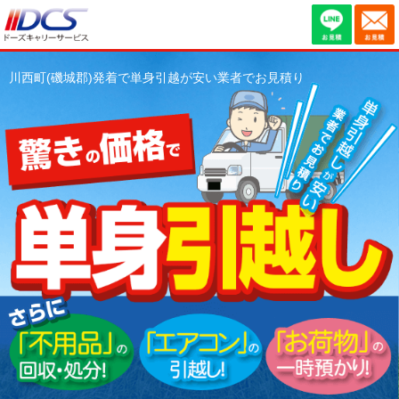
川西町(磯城郡)発着で単身引越が安い業者でお見積り