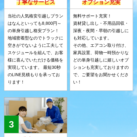
丁寧なサービス
オプション充実
当社の人気格安引越しプラン
無料サポート充実！
はなんといっても8,800円～
資材貸し出し・不用品回収・
の単身引越し格安プラン！
深夜・夜間・早朝の引越しに
地域密着型なのでトラックに
も対応しています。
空きがでないように工夫して
その他、エアコン取り付け、
スケジュールを組んで、お客
家具設置、荷物一時預かりな
様に喜んでいただける価格を
どの単身引越しに嬉しいオプ
実現しています。 最短30秒
ションも充実しておりますの
のLINE見積もりを承ってお
で、ご要望をお聞かせくださ
ります！
い！