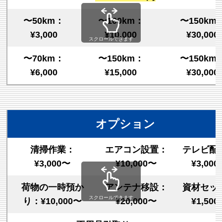
〜50km：
〜100km：
〜150km
¥3,000
¥10,000
¥30,000
スクロールできます
〜70km：
〜150km：
〜150km
¥6,000
¥15,000
¥30,000
オプション
清掃作業：
エアコン設置：
テレビ配
¥3,000〜
¥10,000〜
¥3,00
荷物の一時預か
アンテナ移設：
資材セッ
スクロールできます
り：¥10,000〜
¥20,000〜
¥1,50