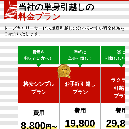
当社の単身引越しの
料金プラン
ドーズキャリーサービス単身引越しの分かりやすい料金体系を
ご紹介いたします。
費用を
手軽に
楽に
抑えたい方へ！
単身引越し！
引越しした
ラクラ
格安シンプル
お手軽引越し
引越し
プラン
プラン
プラン
費用
費用
費用
19,800
29,8
8,800
円〜