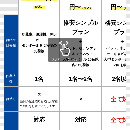
円〜
円〜
（税込）
（税込）
（税
格安シンプル
格安シン
プラン
プラ
冷蔵庫、洗濯機、テレ
荷物の
ビ、
＋
＋
目安量
ダンボール５つ程度の
ベット、机、ソファ
ベット、机、
お荷物
ー、キャビネット、
ー、キャビネ
大型ダンボール 15個以
大型ダンボール 
スクロールできます
内のお荷物
内のお荷
作業人
1名
1名〜2名
2名以
数
×
×
全て対
荷造り
当日の配送時間までにお客様
で梱包をお願いいたします。
対応
対応
全て対