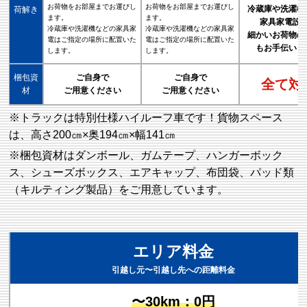
お荷物をお部屋までお運びし
お荷物をお部屋までお運びし
冷蔵庫や洗濯機
荷解き
ます。
ます。
家具家電設
冷蔵庫や洗濯機などの家具家
冷蔵庫や洗濯機などの家具家
細かいお荷物の
電はご指定の場所に配置いた
電はご指定の場所に配置いた
もお手伝いし
します。
します。
梱包資
ご自身で
ご自身で
全て対
材
ご用意ください
ご用意ください
※トラックは特別仕様ハイルーフ車です！貨物スペース
は、高さ200㎝×奥194㎝×幅141㎝
※梱包資材はダンボール、ガムテープ、ハンガーボック
ス、シューズボックス、エアキャップ、布団袋、パッド類
（キルティング製品）をご用意しています。
エリア料金
引越し元〜引越し先への距離料金
〜30km：0円