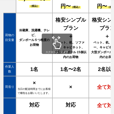
円〜
円〜
（税込）
（税込）
（税
格安シンプル
格安シン
プラン
プラ
冷蔵庫、洗濯機、テレ
荷物の
ビ、
＋
＋
目安量
ダンボール５つ程度の
ベット、机、ソファ
ベット、机、
お荷物
ー、キャビネット、
ー、キャビネ
大型ダンボール 15個以
大型ダンボール 
スクロールできます
内のお荷物
内のお荷
作業人
1名
1名〜2名
2名以
数
×
×
全て対
荷造り
当日の配送時間までにお客様
で梱包をお願いいたします。
対応
対応
全て対