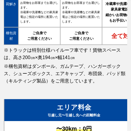
お荷物をお部屋までお運びし
お荷物をお部屋までお運びし
冷蔵庫や洗濯機
荷解き
ます。
ます。
家具家電設
冷蔵庫や洗濯機などの家具家
冷蔵庫や洗濯機などの家具家
細かいお荷物の
電はご指定の場所に配置いた
電はご指定の場所に配置いた
もお手伝いし
します。
します。
梱包資
ご自身で
ご自身で
全て対
材
ご用意ください
ご用意ください
※トラックは特別仕様ハイルーフ車です！貨物スペース
は、高さ200㎝×奥194㎝×幅141㎝
※梱包資材はダンボール、ガムテープ、ハンガーボック
ス、シューズボックス、エアキャップ、布団袋、パッド類
（キルティング製品）をご用意しています。
エリア料金
引越し元〜引越し先への距離料金
〜30km：0円