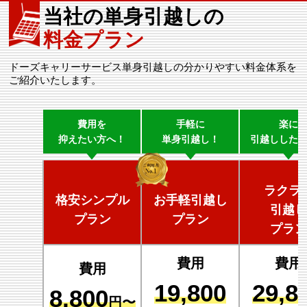
当社の単身引越しの
料金プラン
ドーズキャリーサービス単身引越しの分かりやすい料金体系を
ご紹介いたします。
費用を
手軽に
楽に
抑えたい方へ！
単身引越し！
引越しした
ラクラ
格安シンプル
お手軽引越し
引越し
プラン
プラン
プラン
費用
費用
費用
19,800
29,8
8,800
円〜