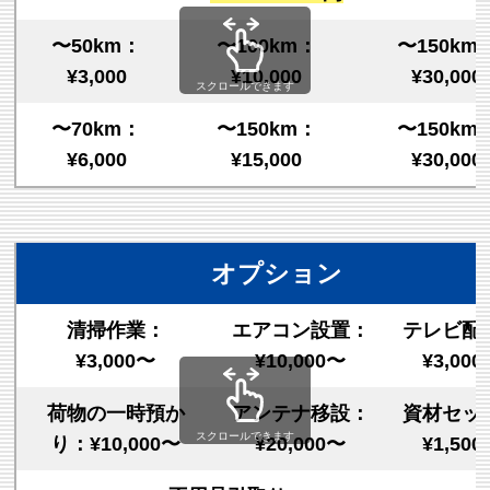
〜50km：
〜100km：
〜150km
¥3,000
¥10,000
¥30,000
スクロールできます
〜70km：
〜150km：
〜150km
¥6,000
¥15,000
¥30,000
オプション
清掃作業：
エアコン設置：
テレビ配
¥3,000〜
¥10,000〜
¥3,00
荷物の一時預か
アンテナ移設：
資材セッ
スクロールできます
り：¥10,000〜
¥20,000〜
¥1,50