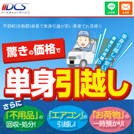
平群町(生駒郡)発着で単身引越が安い業者でお見積り