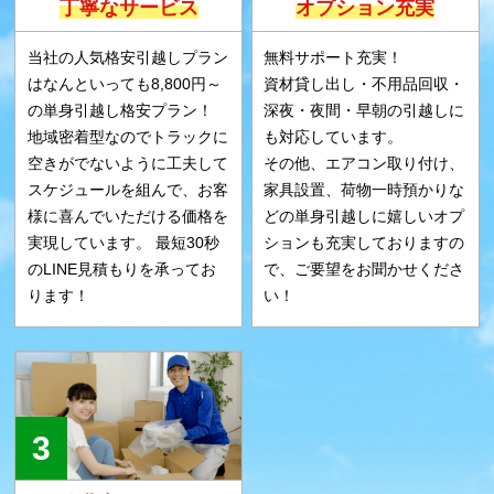
丁寧なサービス
オプション充実
当社の人気格安引越しプラン
無料サポート充実！
はなんといっても8,800円～
資材貸し出し・不用品回収・
の単身引越し格安プラン！
深夜・夜間・早朝の引越しに
地域密着型なのでトラックに
も対応しています。
空きがでないように工夫して
その他、エアコン取り付け、
スケジュールを組んで、お客
家具設置、荷物一時預かりな
様に喜んでいただける価格を
どの単身引越しに嬉しいオプ
実現しています。 最短30秒
ションも充実しておりますの
のLINE見積もりを承ってお
で、ご要望をお聞かせくださ
ります！
い！