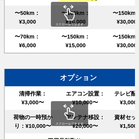
〜50km：
〜100km：
〜150km
¥3,000
¥10,000
¥30,000
スクロールできます
〜70km：
〜150km：
〜150km
¥6,000
¥15,000
¥30,000
オプション
清掃作業：
エアコン設置：
テレビ配
¥3,000〜
¥10,000〜
¥3,00
荷物の一時預か
アンテナ移設：
資材セッ
スクロールできます
り：¥10,000〜
¥20,000〜
¥1,50