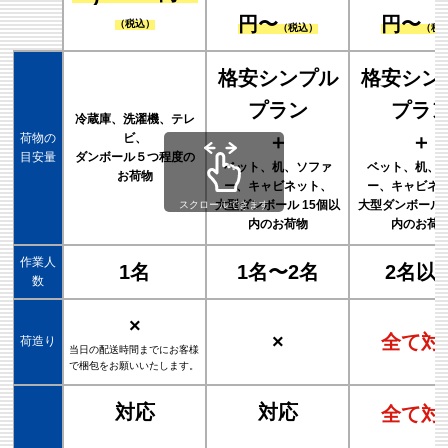
円〜
円〜
（税込）
（税込）
（税
格安シンプル
格安シン
プラン
プラ
冷蔵庫、洗濯機、テレ
荷物の
ビ、
＋
＋
目安量
ダンボール５つ程度の
ベット、机、ソファ
ベット、机、
お荷物
ー、キャビネット、
ー、キャビネ
大型ダンボール 15個以
大型ダンボール 
スクロールできます
内のお荷物
内のお荷
作業人
1名
1名〜2名
2名以
数
×
×
全て対
荷造り
当日の配送時間までにお客様
で梱包をお願いいたします。
対応
対応
全て対