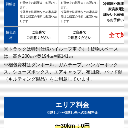
お荷物をお部屋までお運びし
お荷物をお部屋までお運びし
冷蔵庫や洗濯機
荷解き
ます。
ます。
家具家電設
冷蔵庫や洗濯機などの家具家
冷蔵庫や洗濯機などの家具家
細かいお荷物の
電はご指定の場所に配置いた
電はご指定の場所に配置いた
もお手伝いし
します。
します。
梱包資
ご自身で
ご自身で
全て対
材
ご用意ください
ご用意ください
※トラックは特別仕様ハイルーフ車です！貨物スペース
は、高さ200㎝×奥194㎝×幅141㎝
※梱包資材はダンボール、ガムテープ、ハンガーボック
ス、シューズボックス、エアキャップ、布団袋、パッド類
（キルティング製品）をご用意しています。
エリア料金
引越し元〜引越し先への距離料金
〜30km：0円