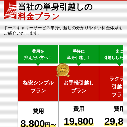
当社の単身引越しの
料金プラン
ドーズキャリーサービス単身引越しの分かりやすい料金体系を
ご紹介いたします。
費用を
手軽に
楽に
抑えたい方へ！
単身引越し！
引越しした
ラクラ
格安シンプル
お手軽引越し
引越し
プラン
プラン
プラン
費用
費用
費用
19,800
29,8
8,800
円〜