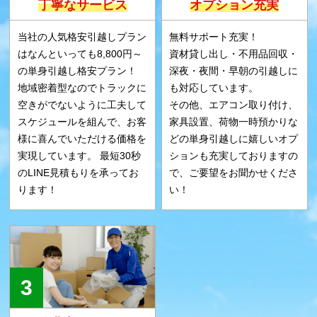
丁寧なサービス
オプション充実
当社の人気格安引越しプラン
無料サポート充実！
はなんといっても8,800円～
資材貸し出し・不用品回収・
の単身引越し格安プラン！
深夜・夜間・早朝の引越しに
地域密着型なのでトラックに
も対応しています。
空きがでないように工夫して
その他、エアコン取り付け、
スケジュールを組んで、お客
家具設置、荷物一時預かりな
様に喜んでいただける価格を
どの単身引越しに嬉しいオプ
実現しています。 最短30秒
ションも充実しておりますの
のLINE見積もりを承ってお
で、ご要望をお聞かせくださ
ります！
い！