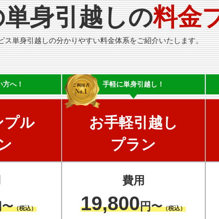
の単身引越しの
料金
ビス単身引越しの分かりやすい料金体系をご紹介いたします。
い方へ！
手軽に
単身引越し！
ンプル
お手軽引越し
ン
プラン
用
費用
19,800
円〜
円〜
（税込）
（税込）