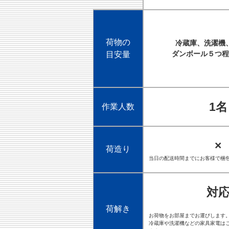
荷物の
冷蔵庫、洗濯機
ダンボール５つ程
目安量
1名
作業人数
×
荷造り
当日の配送時間までにお客様で梱
対
荷解き
お荷物をお部屋までお運びします
冷蔵庫や洗濯機などの家具家電は