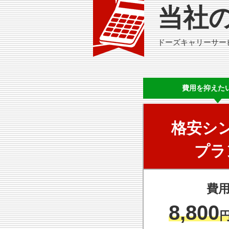
当社
ドーズキャリーサー
費用を
抑えた
格安シ
プラ
費
8,800