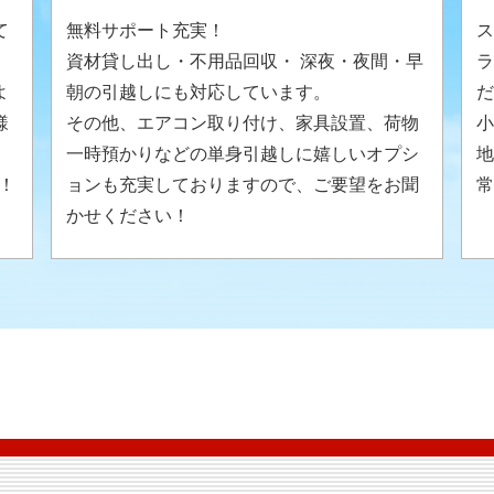
て
無料サポート充実！
ス
資材貸し出し・不用品回収・ 深夜・夜間・早
ラ
よ
朝の引越しにも対応しています。
だ
様
その他、エアコン取り付け、家具設置、荷物
小
。
一時預かりなどの単身引越しに嬉しいオプシ
地
！
ョンも充実しておりますので、ご要望をお聞
常
かせください！